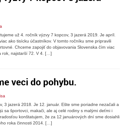
sa
tujeme už 4. ročník výzvy 7 kopcov, 3 jazerá 2019. Je apríl.
ac ako tisícku účastníkov. V tomto ročníku sme pripravili
artovné. Chceme zapojiť do objavovania Slovenska čím viac
rok, najstarší 72. V 4. […]
me veci do pohybu.
isa
, 3 jazerá 2018. Je 12. január. Ešte sme poriadne nezačali a
ú sa športovci, makači, ale aj celé rodiny s malými deťmi i
 radosťou konštatujem, že za 12 januárových dní sme dosiahli
ého roka činnosti 2014. […]