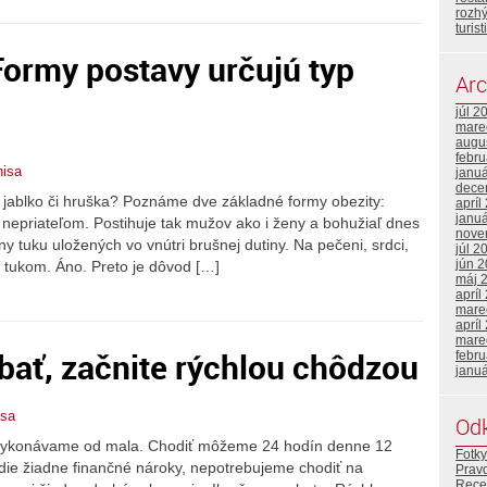
rozh
turist
Formy postavy určujú typ
Arc
júl 2
mare
augu
febr
nisa
janu
dece
 jablko či hruška? Poznáme dve základné formy obezity:
apríl
janu
nepriateľom. Postihuje tak mužov ako i ženy a bohužiaľ dnes
nove
ony tuku uložených vo vnútri brušnej dutiny. Na pečeni, srdci,
júl 2
jún 
é tukom. Áno. Preto je dôvod […]
máj 
apríl
mare
apríl
mare
bať, začnite rýchlou chôdzou
febr
janu
isa
Od
rý vykonávame od mala. Chodiť môžeme 24 hodín denne 12
Fotky
die žiadne finančné nároky, nepotrebujeme chodiť na
Prav
Rece