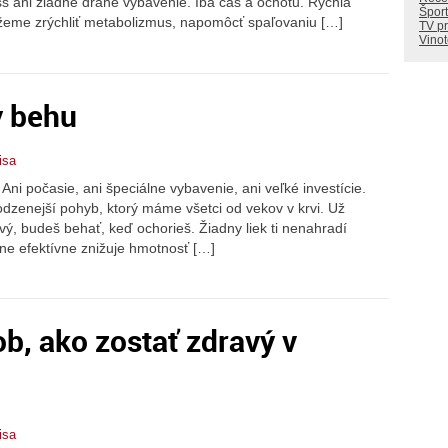
s ani žiadne drahé vybavenie. Iba čas a ochotu. Rýchla
Šport
ôžeme zrýchliť metabolizmus, napomôcť spaľovaniu […]
TV p
Vino
y behu
isa
ni počasie, ani špeciálne vybavenie, ani veľké investície.
odzenejší pohyb, ktorý máme všetci od vekov v krvi. Už
avý, budeš behať, keď ochorieš. Žiadny liek ti nenahradí
ne efektívne znižuje hmotnosť […]
ob, ako zostať zdravý v
isa