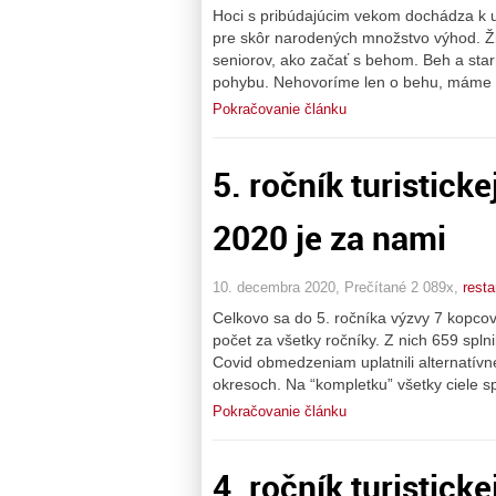
Hoci s pribúdajúcim vekom dochádza k 
pre skôr narodených množstvo výhod. Ži
seniorov, ako začať s behom. Beh a starn
pohybu. Nehovoríme len o behu, máme n
Pokračovanie článku
5. ročník turistick
2020 je za nami
10. decembra 2020, Prečítané 2 089x,
resta
Celkovo sa do 5. ročníka výzvy 7 kopcov
počet za všetky ročníky. Z nich 659 splnil
Covid obmedzeniam uplatnili alternatív
okresoch. Na “kompletku” všetky ciele s
Pokračovanie článku
4. ročník turistick