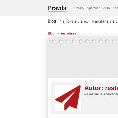
Správy
Športweb
Auto
Kok
Blog
Najnovšie články
Najčítanejšie č
Blog
>
restartnisa
Autor:
rest
Nakazíme ťa endorfínmi