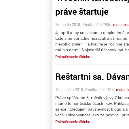
práve štartuje
25. apríla 2019, Prečítané 3 289x,
restartni
Je apríl a my so slnkom a oteplením štar
Ešte sme poriadne nezačali a už máme vi
niekoľko zmien. Tá hlavná je rodinné št
rodín s deťmi. Najmladší účastník má iba 
Pokračovanie článku
Reštartni sa. Dáva
17. januára 2018, Prečítané 3 261x,
restartn
Práve spúšťame 3. ročník výzvy 7 kopcov
máme temer tisícku účastníkov. Prihlasuj
seniori. Sledujem návštevnosť blogu a s
väčšiu sledovanosť, ako za polovicu prv
Pokračovanie článku