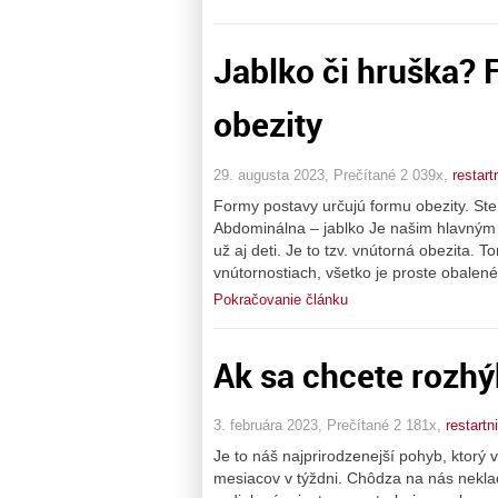
Jablko či hruška? 
obezity
29. augusta 2023, Prečítané 2 039x,
restart
Formy postavy určujú formu obezity. Ste
Abdominálna – jablko Je našim hlavným 
už aj deti. Je to tzv. vnútorná obezita. T
vnútornostiach, všetko je proste obalen
Pokračovanie článku
Ak sa chcete rozhý
3. februára 2023, Prečítané 2 181x,
restartn
Je to náš najprirodzenejší pohyb, kto
mesiacov v týždni. Chôdza na nás nekla