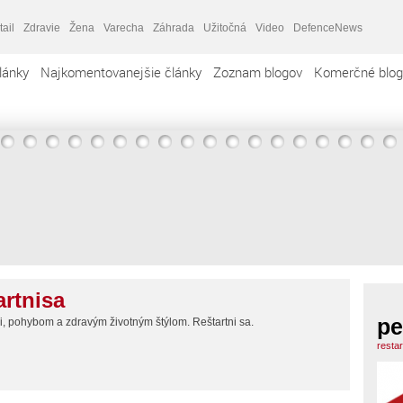
tail
Zdravie
Žena
Varecha
Záhrada
Užitočná
Video
DefenceNews
lánky
Najkomentovanejšie články
Zoznam blogov
Komerčné blog
artnisa
pe
, pohybom a zdravým životným štýlom. Reštartni sa.
resta