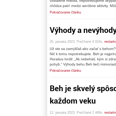
vzdialené miesta, nepotrebujeme skypas
chôdza patrí medzi aeróbne aktivity. M
Pokračovanie článku
Výhody a nevýhod
25. januára 2023, Prečítané 4 024x,
restartn
Už ste sa zamýšľali ako začať s behom? A
Nič k tomu nepotrebujete. Beh je najprir
Horatius tvrdil: „Ak nebeháš, kým si zdr
pohyb.“ Výhody behu Beh lieči mimoriad
Pokračovanie článku
Beh je skvelý spôs
každom veku
12. januára 2023, Prečítané 2 449x,
restartn