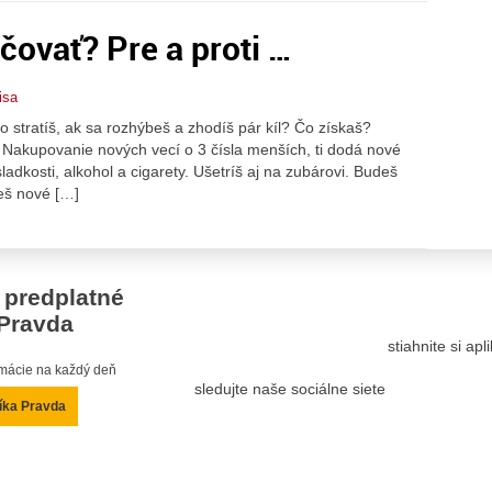
čovať? Pre a proti …
isa
 stratíš, ak sa rozhýbeš a zhodíš pár kíl? Čo získaš?
 Nakupovanie nových vecí o 3 čísla menších, ti dodá nové
dkosti, alkohol a cigarety. Ušetríš aj na zubárovi. Budeš
ješ nové […]
 predplatné
Pravda
stiahnite si ap
ormácie na každý deň
sledujte naše sociálne siete
íka Pravda