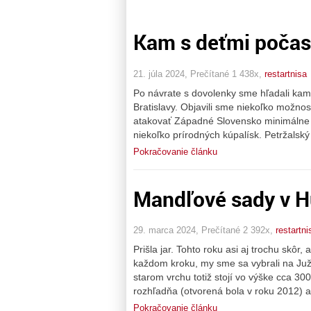
Kam s deťmi počas 
21. júla 2024, Prečítané 1 438x,
restartnisa
Po návrate s dovolenky sme hľadali kam
Bratislavy. Objavili sme niekoľko možno
atakovať Západné Slovensko minimálne do
niekoľko prírodných kúpalísk. Petržalský
Pokračovanie článku
Mandľové sady v 
29. marca 2024, Prečítané 2 392x,
restartni
Prišla jar. Tohto roku asi aj trochu skô
každom kroku, my sme sa vybrali na Ju
starom vrchu totiž stojí vo výške cca 3
rozhľadňa (otvorená bola v roku 2012) a
Pokračovanie článku