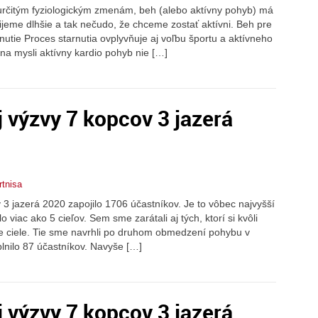
určitým fyziologickým zmenám, beh (alebo aktívny pohyb) má
jeme dlhšie a tak nečudo, že chceme zostať aktívni. Beh pre
utie Proces starnutia ovplyvňuje aj voľbu športu a aktívneho
a mysli aktívny kardio pohyb nie […]
ej výzvy 7 kopcov 3 jazerá
rtnisa
 3 jazerá 2020 zapojilo 1706 účastníkov. Je to vôbec najvyšší
o viac ako 5 cieľov. Sem sme zarátali aj tých, ktorí si kvôli
ne ciele. Tie sme navrhli po druhom obmedzení pohybu v
plnilo 87 účastníkov. Navyše […]
ej výzvy 7 kopcov 3 jazerá