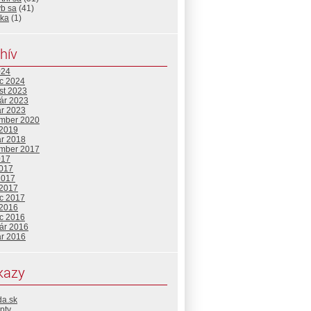
ýb sa
(41)
ika
(1)
hív
024
c 2024
st 2023
uár 2023
ár 2023
mber 2020
 2019
ár 2018
mber 2017
017
2017
2017
 2017
c 2017
 2016
c 2016
uár 2016
ár 2016
kazy
da.sk
pty