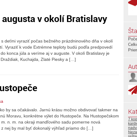
augusta v okolí Bratislavy
Šta
Poče
 s deťmi vyraziť počas bežného prázdninového dňa v okolí
Celk
stí. Vyraziť k vode Extrémne teploty budú podľa predpovedí
Prie
 konca júla a veríme aj v auguste. V okolí Bratislavy je
 Draždiak, Kuchajda, Zlaté Piesky a […]
Aut
Hustopeče
sa
Kat
r, ako by sa očakávalo. Jarnú krásu možno obdivovať takmer na
žnú Moravu, konkrétne výlet do Hustopeče. Na Hustopečskom
7 kop
00 m. n. m. na okraji mandľového sadu pomerne nová
kard
nadv
 z nej by mal byť dokonalý výhľad priamo do […]
Neza
rešta