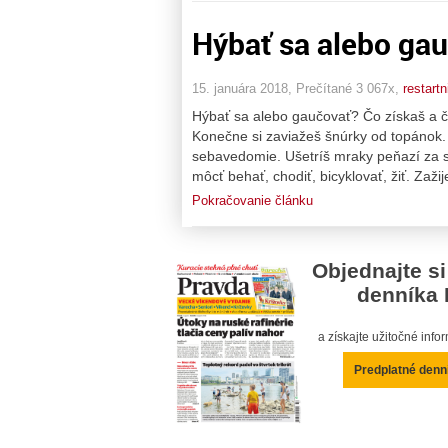
Hýbať sa alebo gau
15. januára 2018, Prečítané 3 067x,
restartn
Hýbať sa alebo gaučovať? Čo získaš a čo
Konečne si zaviažeš šnúrky od topánok.
sebavedomie. Ušetríš mraky peňazí za sla
môcť behať, chodiť, bicyklovať, žiť. Zaži
Pokračovanie článku
Objednajte si
denníka 
a získajte užitočné inf
Predplatné denn