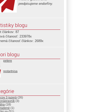
predpisujeme endorfíny.
tistiky blogu
t článkov: 87
ová čítanosť: 233978x
merná čítanosť článkov: 2689x
ori blogu
petere
restartnisa
egórie
cov 3 jazerá
(26)
ionápravník
(3)
áha
(18)
radené
(1)
rtni sa
(51)