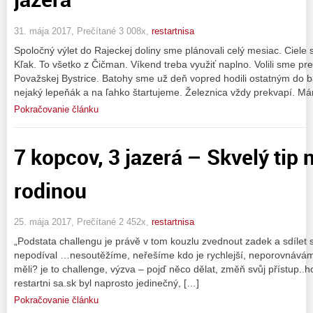
31. mája 2017, Prečítané 3 008x,
restartnisa
Spoločný výlet do Rajeckej doliny sme plánovali celý mesiac. Ciele 
Kľak. To všetko z Čičman. Víkend treba využiť naplno. Volili sme pre
Považskej Bystrice. Batohy sme už deň vopred hodili ostatným do b
nejaký lepeňák a na ľahko štartujeme. Železnica vždy prekvapí. M
Pokračovanie článku
7 kopcov, 3 jazerá – Skvelý tip n
rodinou
25. mája 2017, Prečítané 2 452x,
restartnisa
„Podstata challengu je právě v tom kouzlu zvednout zadek a sdílet s
nepodíval …nesoutěžíme, neřešíme kdo je rychlejší, neporovnává
měli? je to challenge, výzva – pojď něco dělat, změň svůj přístup..h
restartni sa.sk byl naprosto jedinečný, […]
Pokračovanie článku