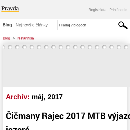
Registrácia
Prihlásenie
Blog
Najnovšie články
Najčítanejšie články
Blog
>
restartnisa
Najkomentovanejšie články
Zoznam blogov
Komerčné blogy
Archív:
máj, 2017
Čičmany Rajec 2017 MTB výjazd
jazerá