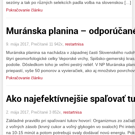
sezóny a tak po různých selekcích padla volba na slovenskou […]
Pokračovanie článku
Muránska planina – odporúčané 
9. mája 2017, Prečítané 11 942x,
restartnisa
Muránska planina sa nachádza v západnej časti Slovenského rudoho
štyri geomorfologické celky Veporské vrchy, Spišsko-gemerský kras
podolie. Dôsledkom toho je veľmi pestrý reliéf. V NP Muránska plani
priepastí, vyše 50 ponorov a vyvieračiek, ako aj množstvo povrcho
Pokračovanie článku
Ako najefektívnejšie spaľovať t
2. mája 2017, Prečítané 3 852x,
restartnisa
Základné pravidlo pri spaľovaní tukov hovorí: Organizmus zo začia
z voľných zásob (krvný cukor a voľný glykogén vo svaloch) Pri inte
na 10-15 minút a potom potrebujú svaly dodávať novú energiu. Pok