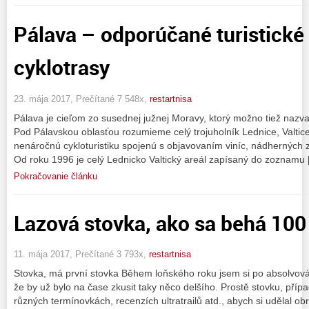
Pálava – odporúčané turistické 
cyklotrasy
23. mája 2017, Prečítané 7 548x,
restartnisa
Pálava je cieľom zo susednej južnej Moravy, ktorý možno tiež naz
Pod Pálavskou oblasťou rozumieme celý trojuholník Lednice, Valtic
nenáročnú cykloturistiku spojenú s objavovaním viníc, nádherných zá
Od roku 1996 je celý Lednicko Valtický areál zapísaný do zoznamu
Pokračovanie článku
Lazová stovka, ako sa behá 100 
11. mája 2017, Prečítané 3 793x,
restartnisa
Stovka, má první stovka Během loňského roku jsem si po absolvován
že by už bylo na čase zkusit taky něco delšího. Prostě stovku, příp
různých termínovkách, recenzích ultratrailů atd., abych si udělal ob