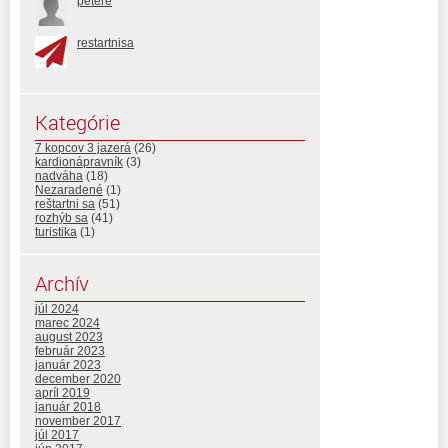
petere
restartnisa
Kategórie
7 kopcov 3 jazerá
(26)
kardionápravník
(3)
nadváha
(18)
Nezaradené
(1)
reštartni sa
(51)
rozhýb sa
(41)
turistika
(1)
Archív
júl 2024
marec 2024
august 2023
február 2023
január 2023
december 2020
apríl 2019
január 2018
november 2017
júl 2017