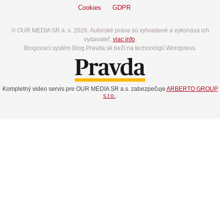
Cookies
GDPR
© OUR MEDIA SR a. s. 2026. Autorské práva sú vyhradené a vykonáva ich
vydavateľ,
viac info
.
Blogovací systém Blog.Pravda.sk beží na technológií Wordpress.
Kompletný video servis pre OUR MEDIA SR a.s. zabezpečuje
ARBERTO GROUP
s.r.o.
.